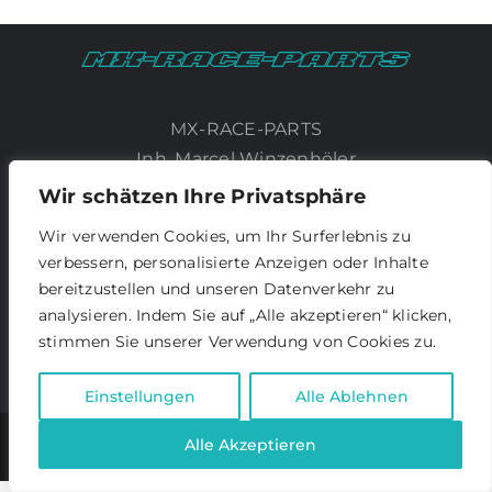
MX-RACE-PARTS
Inh. Marcel Winzenhöler
Oberländerstraße 1
Wir schätzen Ihre Privatsphäre
97828 Marktheidenfeld
Wir verwenden Cookies, um Ihr Surferlebnis zu
verbessern, personalisierte Anzeigen oder Inhalte
Impressum
bereitzustellen und unseren Datenverkehr zu
Datenschutz
analysieren. Indem Sie auf „Alle akzeptieren“ klicken,
stimmen Sie unserer Verwendung von Cookies zu.
Einstellungen
Alle Ablehnen
Alle Akzeptieren
© 2022 |
DESIGN CREATOR LUISA
| All Rights Reserved